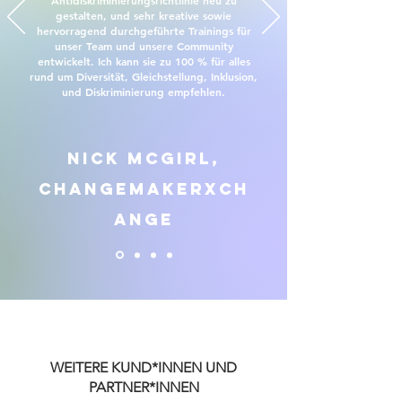
Antidiskriminierungsrichtlinie neu zu
gestalten, und sehr kreative sowie
hervorragend durchgeführte Trainings für
unser Team und unsere Community
entwickelt. Ich kann sie zu 100 % für alles
rund um Diversität, Gleichstellung, Inklusion,
und Diskriminierung empfehlen.
Nick McGirl,
ChangemakerXch
ange
WEITERE KUND*INNEN UND
PARTNER*INNEN